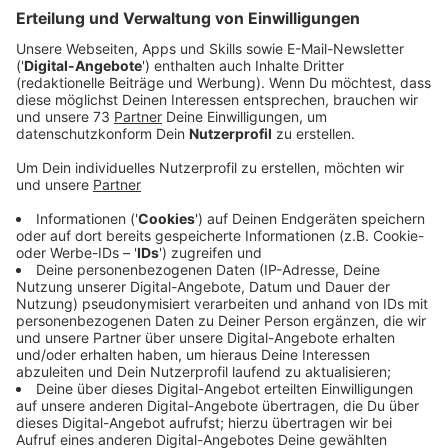
Veröffentlicht:
Mittwoch, 09.02.2022 06:46
Anzeige
Welche Geschichte steckt hinter Eurem
Hochzeitstanz?
Anzeige
Unsere Morningshow-Moderatoren Silvia Ochlast und
Daniel Krawinkel finden wir können grade doch alle
schöne Momente gebrauchen, deshalb sprechen wir
heute über Eure Hochzeitstänze. Zu welchem Song
habt ih getanzt? Irina aus Gronau hat uns ein dickes
Herzchen geschickt mit ihrem Hochzeitssong, der
Märchenhaft romantisch ist. Sie haben zu Ella Endlich
mit "Halt mich küss mich lieb mich" getanzt.