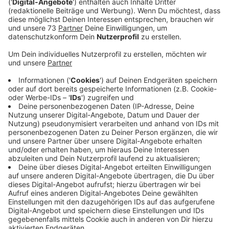
Anzeige
Erfahrene und neue Spieler sind willkommen
Anzeige
Ab Montag (20.03.2023) startet die neu gegründete
Footballmannschaft, die Hochfeld 45ers in Bocholt.
Das Team möchte darauf aufmerksam machen, dass
sich ein neues Team aus erfahrenen und auch ganz
neuen Spielern gegründet hat und weitere Spieler
herzlich willkommen sind. Heute Abend oder auch am
Donnerstag (23.03.) könnt Ihr ab 20 Uhr zum Gelände
des
VfL 45 in Bocholt
kommen. Stollenschuhe und
nicht zu weite Sportklamotten sind super, sagt
Michael, der Gründer der Hochfeld 45ers in der