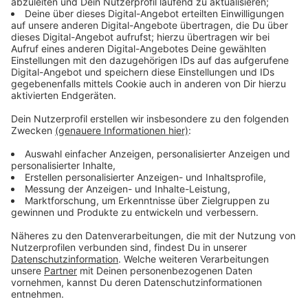
Mobile Klimaanlagen kühlen zwar, sind oft
nicht verkehrssicher
Anzeige
Immer häufiger hört man von mobilen Klimaanlagen.
Die hätten zwar eine gute Kühlleistung, würden aber
oft nur auf den Beifahrersitz gelegt, sagt Laura
Scherer. Bei einer Vollbremsung fliege die Anlage dann
durch das ganze Cockpit. Daher rät der ADAC von
mobilen Klimaanlagen ab. Kühlende Sitzauflagen
hingegen befürwortet die Autoexpertin, sofern sie
eine 'Anti-Rutsch-Haftung' haben.
Anzeige