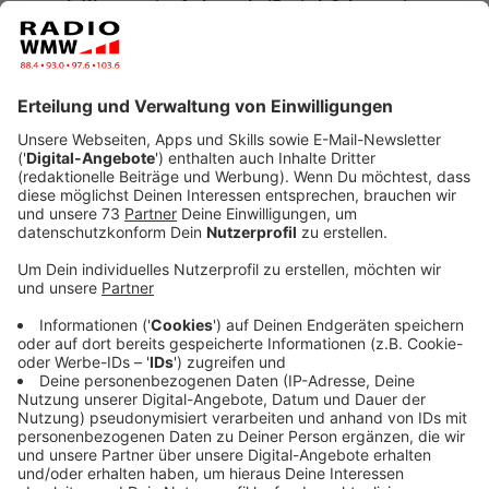
sagt: Wenn es im Auto zu heiß wird, fahren wir
aggressiver und unkonzentrierter.
Veröffentlicht:
Dienstag, 19.07.2022 12:02
Anzeige
Geht die Klimaanlage nicht an, ist das im Sommer mehr
als nur ärgerlich. Was sollte man tun, wenn dieser Fall
eintrifft? Laura Schere vom ADAC Nordrhein hat einen
einfachen und wirkungsvollen Tipp: "So banal es auch
klingt, aber Stoßlüften ist die beste Methode, um
frische Luft ins Auto zu bekommen", so Scherer. Sie
empfiehlt: "Wenn man allein unterwegs ist, am besten
nur das rechte Fenster öffnen, damit kein Durchzug
entsteht."
Anzeige