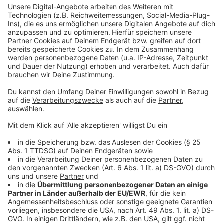
Wichtig: Kindersitze vor Hitze schützen -
Klimaanlagen schnell reparieren
Anzeige
Kindersitze sollten übrigens mit einem weißen Tuch
abgedeckt werden, damit die Sitzeschalen für die Kids
sich nicht aufheizen.
Mit einer defekten Klimaanlage sollte man auf jeden
Fall in die Werkstatt. Nur die Mechaniker können
beurteilen, ob eine Reparatur warten kann oder sofort
erfolgen muss. "Wenn Teile - wie der Kompressor - in
der Anlage kaputt sind, kann das zu Folgeschäden
führen. Zum Beispiel zu einem Riss des Keil-Rippen-
Riemens“, erläutert Scherer. Die Kosten würden dann
noch mehr in die Höhe schießen. Grundsätzlich
empfiehlt der ADAC ohnehin, dass Autofahrten
zwischen 12 Uhr und 15 Uhr vermieden werden sollten.