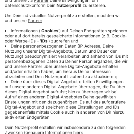
Veröffentlicht:
Freitag, 15.07.2022 11:44
Anzeige
Wir sollten unser Verhalten der Hitze
anpassen
Anzeige
Konkret heißt das: Ausreichend und regelmäßig trinken
und möglichst auf Alkohol verzichten. Und wenn wir
uns draußen aufhalten, möglichst den Schatten
suchen, um einem Sonnenstich, einem Hitzekollaps
oder einem Hitzschlag vorzubeugen, rät das
Kreisgesundheitsamt Borken.
Hier findet Ihr noch
mehr Tipps!