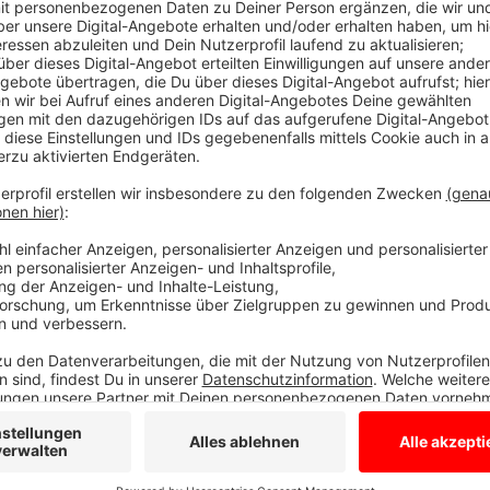
Arbeitszeiten anpassen, Durchlüften und vie
Anzeige
Trotz der hohen Temperaturen gilt grundsätzlich: Hitz
Alltägliche Tipps können aber Helfen, die Temperatur
morgens durchlüften und die Fenster und Jalousien 
Chef kann seinen Mitarbeitern den Arbeitsalltag so e
beispielsweise die Arbeitszeiten flexible angepasst
körperliche Tätigkeiten in den besonders heißen St
Räume gilt: steigt die Raumtemperatur auf 30 Grad
werden, ab 35 Grad sind Werkstatt, Halle oder Bür
Arbeiten geeignet. Und wie immer bei heißen Temperat
Anzeige