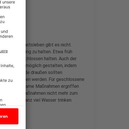
l Trinken
efrei im Arbeitsleben gibt es nicht.
 im Büro gering zu halten. Etwa früh
tagsüber geschlossen halten. Auch der
rträglich wie möglich gestalten, indem
 werden. Gerade draußen sollten
unden vermieden werden. Für geschlossene
, müssen wirksame Maßnahmen ergriffen
o ohne Gegenmaßnahmen nicht mehr zum
uren gilt: ganz viel Wasser trinken.