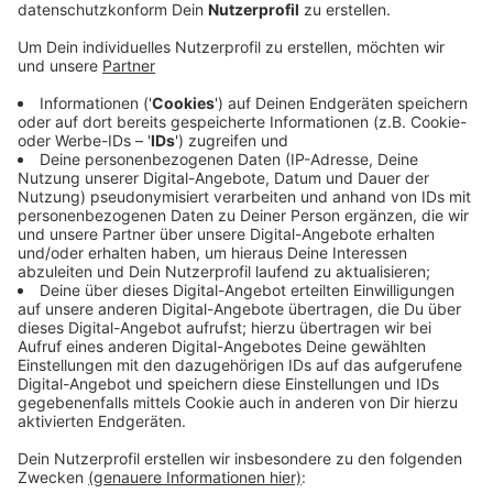
Veröffentlicht:
Freitag, 13.03.2026 15:03
Anzeige
Motorräder haben keine Knautschzone
Anzeige
Motorräder werden schnell mal übersehen und haben
keine Knautschzone. Vor der ersten Ausfahrt sollten
die Fahrerinnen und Fahrer ihre Zweiräder genau prüfen,
so der Appell der Polizei. Besonders was Reifendruck
und Profil, Bremsen und Beleuchtung angeht. Weitere
Empfehlung: Geeignete Schutzkleidung tragen und es
langsam angehen lassen.
Anzeige