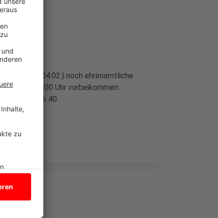
mmen
ür Samstag (04.02.) noch ehrenamtliche
en 9.00 und 14.00 Uhr vorbeikommen:
r Hansestraße 40.