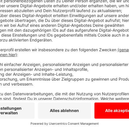
Für das Packen sind Helfer herzlich willko
Anzeige
Für das Sortieren und Packen der Spenden werden f
Helfer gebraucht. Wer Zeit hat, soll einfach zwisch
Gepackt wird bei Getränke Voßkamp in Borken an de
Anzeige