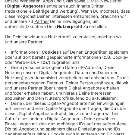
Anzeige
Im Kreis Borken werden bald wieder
Blühstreifen an den Feldern ausgesät
Anzeige
Bei der Geschäftsstelle des Landwirtschaftlichen
Kreisverbandes in Borken ist in dieser Woche eine
schwere Palette mit Säcken voller Saatgut
eingetroffen. Der reicht für mehr als 70 Hektar und
wird nun von den Ortsverbänden an die Bauern im Kreis
verteilt. Die legen damit an ihren Feldern freiwillig
Blühstreifen für Insekten, Vögel und andere Tiere an.
Wer beim Artenschutz mithelfen möchte, der kann