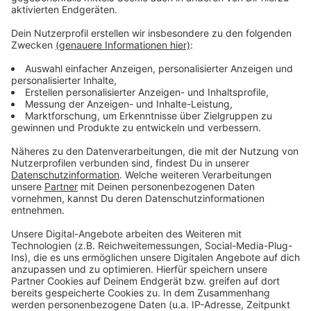
Bauern in Borken, Raesfeld und Reken als Blühpate
finanziell unterstützen. Für Projekte in Bocholt,
Südlohn und Vreden gibt es schon genug Paten.
Interessenten für Borken sollen sich beim
Hof Grave
in Gemen melden
oder per Email an
B.Grave@gmx.de
Interessenten für Reken sollen sich bei
David Nieters
und Adrian Lammersmann von "my green nature"
melden
Interessenten für Raesfeld sollen sich per Email an
den Hof Honvehlmann wenden:
info@dasdorfblüht.de
Anzeige