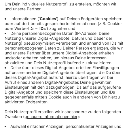
Ein Mann aus Heek wurde heute vorsorglich in die
Psychiatrie eingewiesen, damit er keine anderen
Menschen gefährdet. Der 30-jährige war schon in den
vergangenen Tagen mehrmals in der Öffentlichkeit
durch sein Verhalten aufgefallen. Hweute morgen
klaute er dann zwei Handtaschen in einer Kita und auf
der Flucht verletzte er einen Polizeibeamten leicht.
Weitere Beamte konnten den 30-jährigen schließlich
festnehmen. Ein Richter ließ ihn dann einweisen.
Anzeige
Anzeige