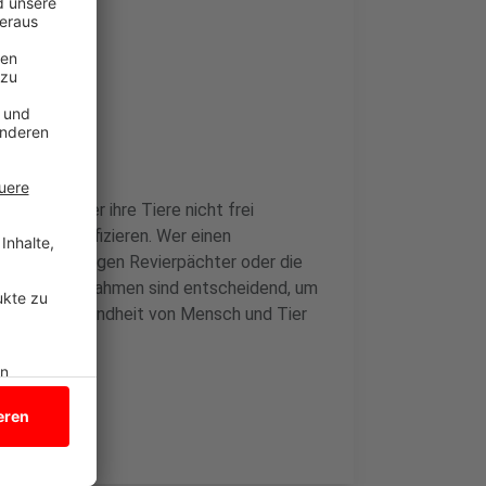
ung
 Hundehalter ihre Tiere nicht frei
, sich zu infizieren. Wer einen
 den zuständigen Revierpächter oder die
. Diese Maßnahmen sind entscheidend, um
n und die Gesundheit von Mensch und Tier