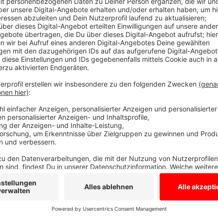
Anzeige
Wichtige Verhaltensregeln für die Bevölker
Anzeige
Um das Risiko einer Ansteckung zu minimieren, sollten
herumlaufen lassen, da Hunde ebenfalls gefährdet sind
verendeten Feldhasen entdeckt, sollte unverzüglich
Untere Jagdbehörde des Kreises Borken informieren
eine weitere Verbreitung der Krankheit zu verhinder
zu schützen.
Anzeige