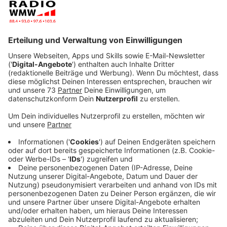
Veröffentlicht:
Freitag, 09.12.2022 10:35
Anzeige
Alles kommt in der Ukraine an
Anzeige
Morgen (10.12.) von 12 bis 15 Uhr habt Ihr die
Möglichkeit verschiedene Sachspenden in die
Industriestraße 7 nach Bocholt zu bringen.
In der
Halle neben Ibena sammelt Halyna zusammen mit
ihrem Netzwerk aus Helferinnen und Helfern alles, was
die Soldaten sowie die Zivilbevölkerung (auch
Waisenkinder) in der Ukraine benötigen. Die Not ist an
der Front am größten, dorthin werden die
Sachspenden auch geschickt. Neben ihrem Job als