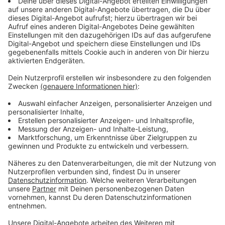
Tagesmutter hier im Westmünsterland hat sie sich
seit Beginn des Krieges eine Kette von helfenden
Händen aufgebaut, um sicher zu stellen, dass alle
Spenden in der Ukraine ankommen. Halyna ist jetzt
schon sehr dankbar für alle Spenden die sie durch die
Hilfe der Menschen in und um Bocholt abgeben
konnte und hofft auch jetzt zum Winter auf viel
Unterstützung. Folgende Dinge, werden morgen
gesammelt:
Generatoren
Ferngläser, Helme
Warme Herren Kleidung (Jacken, Hosen, Schuhe)
Handschuhe
Knieschützer
Zelte, Schlafsäcke, Isomatten
Funktionswäsche,
Unterwäsche, Tshirts (L-XXL), warme Socken
Erste-Hilfe Sets, Verbandsmaterial, Salben zur