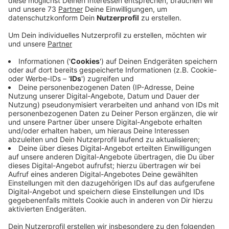
Anzeige
Millionenbetrag wird benötigt
Anzeige
Der Plan sieht vor, dass in der St. Sebastian-Schule
ehemalige Vereinsräume im Keller genutzt werden und
ein zusätzliches Obergeschoss dazukommt. Dort
sollen weitere Klassenräume geschaffen werden. Für
die Silvesterschule in Erle ist dagegen ein
zweigeschossiger Anbau geplant, unter anderem für
Mensa, Küche und Büro. Schule, Eltern und OGS
wurden in den vergangenen Monaten wegen des
Raumkonzepts mit ins Boot geholt. Die Gemeinde
Raesfeld schätzt für beide Grundschulen mit Kosten