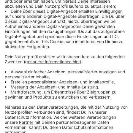
Anzeige
©
Nadine Schubert
Die Zimt-Bodybutter - ein passendes und nachhaltiges
Geschenk für Weihnachten
Anzeige
Die Shea-Butter gibt´s im Glas. Kakaobutter gibt es
nicht in jedem Supermarkt. Eine Alternative wäre, um
den gewöhnungsbedürftigen Duft der unraffinierten
Shea-Butter zu umgehen, Kakao-Pellets im Bio-
Supermarkt zu kaufen.
Anzeige