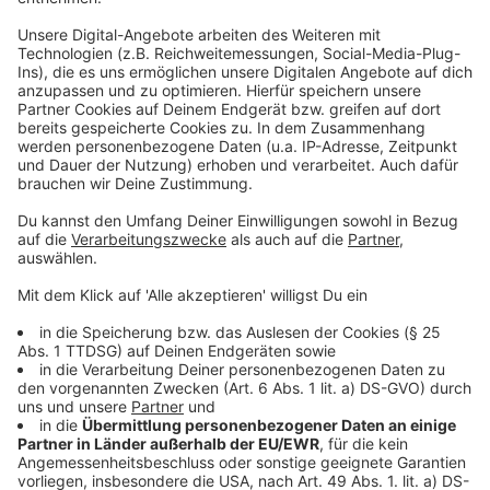
Lebkuchen-Peeling
Anzeige
Viele Peeling-Produkte aus der Drogerie enthalten
Mikroplastikpartikel als Schleifkörper. Diese gelangen
über das Abwasser in unseren Wasserkreislauf, da
Kläranlagen sie nicht filtern können. Dabei ist das
Sparen an Plastik so einfach. Ein Peeling ohne
Mikroplastik, aus essbaren Zutaten, ist im
Handumdrehen fertig.
Anzeige
©
Nadine Schubert
Das Lebkuchen-Peeling, das ohne Mikroplastik
daherkommt.