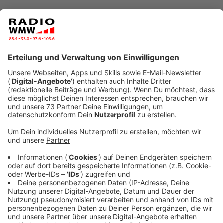
Anzeige
1 Tasse Kakao- oder Shea-Butter
1 Tasse Kokosöl
2 EL Öl (Jojoba, Mandel oder Olivenöl)
optional: 20 Tropfen ätherisches Öl - Nadine
Schubert benutzt Zimt-Parfümöl
Kakaobutter und Kokosöl bei niedriger Temperatur in
einem Topf schmelzen und abkühlen lassen, bis die
Masse fest wird. Dann die restlichen Zutaten
hinzugeben und kräftig mit der Küchenmaschine oder
dem Handrührgerät aufschlagen. Das Ergebnis sieht
aus wie Sahne und fühlt sich auch so an. Die Menge
reicht für etwas mehr als ein 400 ml Schraubglas.