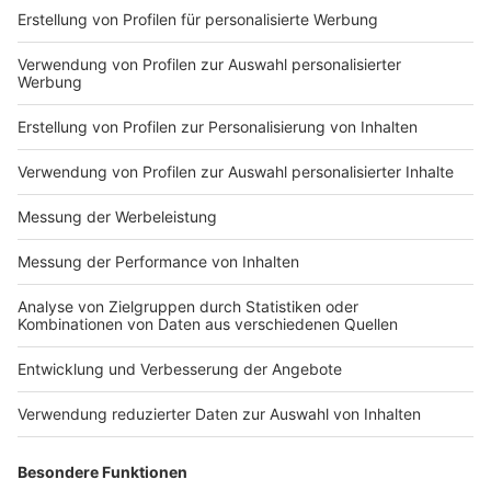
Rasiercreme (ohne Mikroplastik)
Anzeige
Diese Rasiercreme ist das perfekte Geschenk für
Männer. Sie macht Haut und Bartstoppel schön weich
und ist die perfekte Vorbereitung auf die Rasur.
Anzeige
2 EL Kokosöl
1 TL Sheabutter
1 TL Mandelöl
Die Öle im Wasserbad schmelzen und vermengen. Falls
gewünscht, kann die Creme mit dem Handrührgerät
aufgeschlagen werden. Bewahrt sie in einem