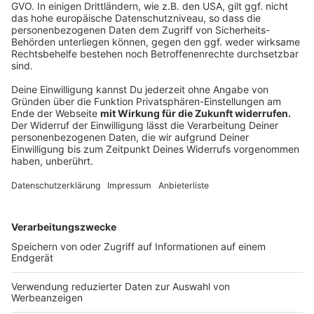
Anzeige
Die Zutaten:
1 Tasse Zucker (weiß)
1/4 Tasse Rohrzucker
1 TL Lebkuchengewürz (geht auch mit Zimt oder
Fruchtsirup)
1/2 Tasse Pflanzenöl
optional: 20 Tropfen ätherisches Öl als
Geruchsverstärker
Alle Zutaten einfach nur in eine Schüssel geben und
gut miteinander vermengen - fertig. Viel Spaß beim
Scrubben.
Anzeige