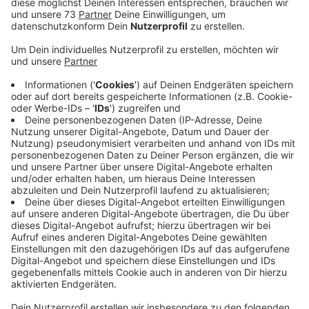
Mit dem Gründerpreis NRW zeichnet die
Landesregierung jedes Jahr neue Firmen mit kreativen
Ideen und spannenden Innovationen aus. Aktuell sind
rund 150 Bewerbungen eingegangen und die Jury hat
10 Unternehmen nominiert, darunter auch StoneTec
aus Bocholt. Tim Dunkerbeck und Peter Hagdorn
haben die Fliesenverlegefirma 2014 gegründet und
beschäftigen mittlerweile 27 Mitarbeiter. Und genau
die stehen bei dem Betrieb im Mittelpunkt, wenn es
um Eigenverantwortung, aber auch um die
Digitalisierung geht. So arbeitet das Unternehmen zum
Beispiel mit einem Plan-Programm für Aufträge auf
das alle Mitarbeiter Zugriff haben. Die Mitarbeiter
entscheiden selbst, wie lange sie wo auf welcher
Baustelle arbeiten.
Geplant ist auch ein Online-Shop. StoneTec ist eins