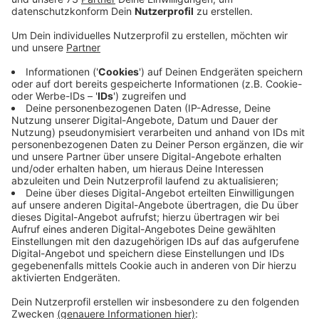
Veröffentlicht:
Freitag, 28.02.2025 15:09
Anzeige
Übungs-Szenario ist eine Hochwasserlage
Anzeige
Angenommen wird eine Hochwasserlage an der Berkel.
Bei der Großübung „Berkelflut 2025“ am 22. März geht
es um die Zusammenarbeit der vier Organisationen So
sollen Abläufe trainiert und die Leistungsbereitschaft
überprüft werden. Die ehrenamtlichen Einsatzkräfte
müssen z.B. Menschen retten die vom Hochwasser
eingeschlossen sind und Deiche sichern, um bedrohte
Infrastruktur zu schützen.