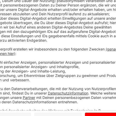
Fazit mehr als positiv
Anzeige
Nach dem Coronausbruch mit 11 Infizierten auf ein
jetzt eine Betriebsbegehung. Vor Ort waren Vertrete
und der Leiter des Borkener Ordungsamtes. Das Fazit 
abgesprochene Hygienekonzept sei wirklich vorbildl
Kreises Borken. In den Produktionshallen sei z.B. nur 
tragen eine Maske und zwischen ihnen sind Plexigla
Gemüsehofs arbeiten in Kleingruppen mit versetzten 
Freizeit in unterschiedlichen Bereichen auf. Mittwoc
Mitarbeiter vorsorglich noch einmal getestet. Dami
sichergehen, dass sich das Virus nicht weiter ausgeb
erneuten Massentests vorliegen, ist noch unklar. Der
geht.