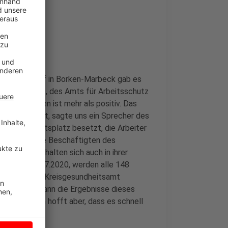
em Gemüsehof in Borken-Marbeck gab es
r des Kreises, des Amts für Arbeitsschutz
der Experten ist mehr als positiv. Das
ich umgesetzt, sagte uns ein Sprecher des
jeder 2. Arbeitsplatz besetzt, die Arbeiter
sscheiben. Die Beschäftigten des
Pausen und halten sich auch in ihrer
h abend, 22.07.2020, werden alle 148
t möchte das Kreisgesundheitsamt
reitet hat. Wann die Ergebnisse dieses
 Kreis Borken hofft aber, dass es schnell