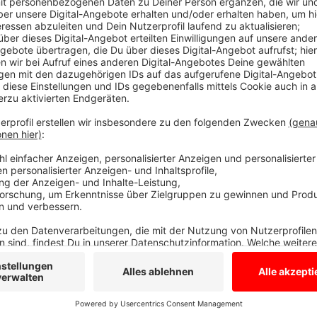
Wartelisten sind lang
Anzeige
Der Zulauf ist groß, heisst es zum Beispiel vom SUS
noch nie so lang". Beim Turnen für 3- bis 6-Jährige s
Auch beim TUB Bocholt sind die Wartelisten lang und
Anzeige