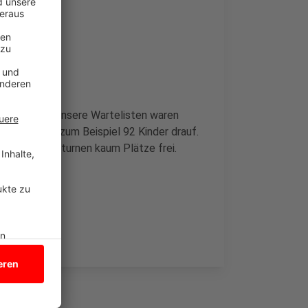
 Stadtlohn. "Unsere Wartelisten waren
tehen aktuell zum Beispiel 92 Kinder drauf.
 beim Kinderturnen kaum Plätze frei.