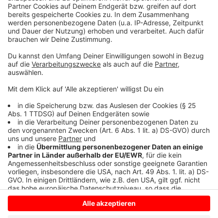
Regierung müsse entschieden gegenhalten.
Jens Spahn aus Ottenstein, nun Chef der CDU/CSU-
Fraktion im Bundestag, wird eine zentrale Rolle
spielen. Mit über 20 Jahren Erfahrung im Bundestag ist
er bereit, die Herausforderungen der neuen
Legislaturperiode anzunehmen.
Anzeige
Anzeige
Anzeige