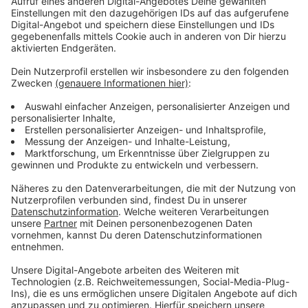
steht bereit, die Führung des Landes zu übernehmen.
Die Koalition aus CDU, CSU und SPD verfügt über eine
knappe Mehrheit, um Merz zum Bundeskanzler zu
wählen.
Anzeige
Herausforderungen für die neue Regierung
Anzeige
Die neue Regierung steht unter enormem Druck, wie
RADIO WMW Politikexperte Klaus Schubert von der
Universität Münster erklärt. Schubert hofft auf
Impulse für die schwächelnde Wirtschaft und mehr
Engagement in der Außenpolitik. Rechtspopulistische
Parteien und rechtsextreme Gruppen haben in
Deutschland an Einfluss gewonnen, und die neue