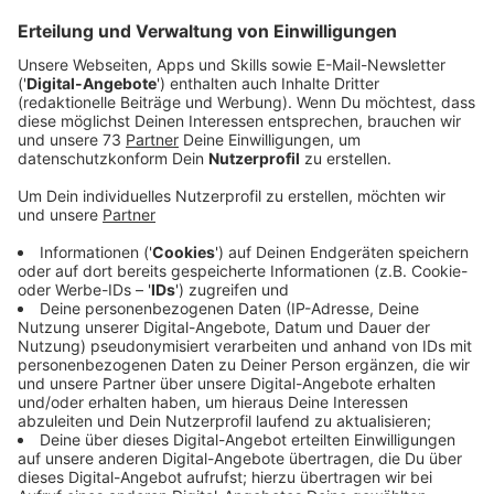
Anzeige
Ein Abschied mit Würde und ein Blick nach
vorne
Anzeige
Bundeskanzler Olaf Scholz wurde von der Bundeswehr
mit einem Großen Zapfenstreich verabschiedet. In
seiner Abschiedsrede betonte er die Bedeutung des
Zusammenhalts unter den Demokraten und
bezeichnete den bevorstehenden Regierungswechsel
als "Ausdruck demokratischer Normalität".
Heute (06.05.2025) wird im Bundestag sein Nachfolger
gewählt. CDU-Chef Friedrich Merz, der seit
Jahrzehnten auf diesen Moment hingearbeitet hat,