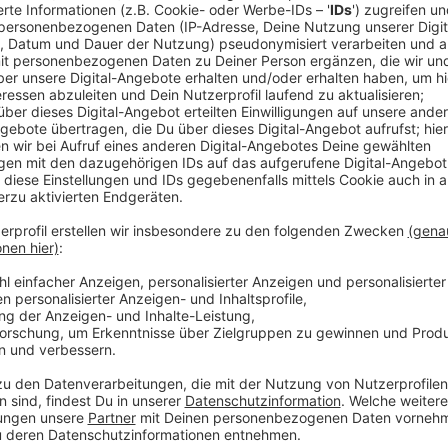
Das Update am Nachmittag:
Anzeige
Gegen Mittag waren die Identitäten von rund 160 Pe
Bereitschaftspolizei festgestellt und die Personen d
vernommen. Zwei Beschäftigte wurden vorläufig fe
vernommen und nach Abschluss der polizeilichen M
entlassen. Aussagen zu den polizeilichen Ermittlungs
entsprechenden Bewertung treffen, sagt die Polizei.
zuständigen Staatsanwaltschaft Münster. Eine ausl
durch das Ausländeramt des Kreises Borken ergab k
Arbeitsschutz stellte keine gravierenden Mängel fes
Anzeige