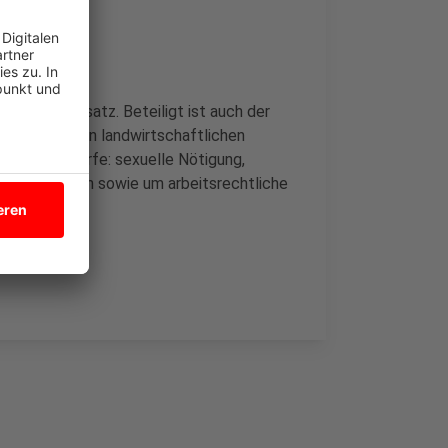
 Polizeieinsatz. Beteiligt ist auch der
ie haben einen landwirtschaftlichen
hrere Vorwürfe: sexuelle Nötigung,
eschäftigten sowie um arbeitsrechtliche
Polizei.