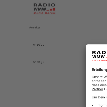
Anzeige
Anzeige
Anzeige