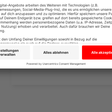
Stand am Morgen:
Anzeige
In Borken-Marbeck läuft seit dem Morgen ein größerer
Zoll. Insgesamt sind bis zu 150 Beamte im Einsatz. S
Betrieb umstellt und durchsuchen ihn. Es geht um me
Körperverletzung und Sachbeschädigung unter den B
und Steuervergehen. Das sagte uns ein Sprecher der 
Anzeige