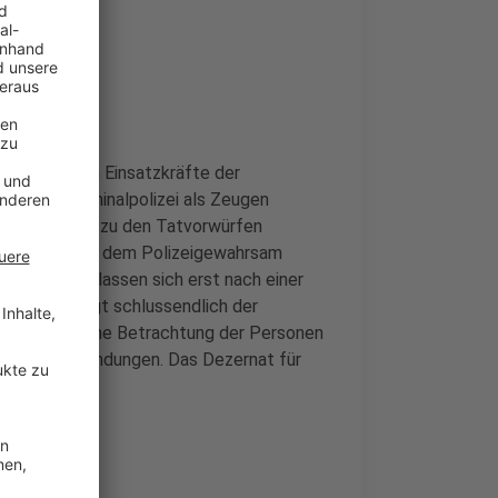
rsonen durch Einsatzkräfte der
urch die Kriminalpolizei als Zeugen
stgenommen, zu den Tatvorwürfen
aßnahmen aus dem Polizeigewahrsam
ergebnissen lassen sich erst nach einer
 Diese obliegt schlussendlich der
änderrechtliche Betrachtung der Personen
eine Beanstandungen. Das Dezernat für
t.