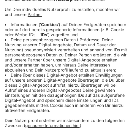
Public Viewing geplant
Anzeige
Schon im letzten Jahr gab es ja den beliebten
Biergarten im alten Hertie-Krater am Kurt-
Schumacher-Platz - mit Strandfeeling. Und jetzt steht
fest: auch in diesem Jahr gibt es in Gronau diese
außergewöhnliche Sommer Location. Und auch
Fußballfans können sich freuen. Im Gronauer
Sommerloch sollen die EM-Spiele auf mehreren
Bildschirmen gezeigt werden.
Anzeige