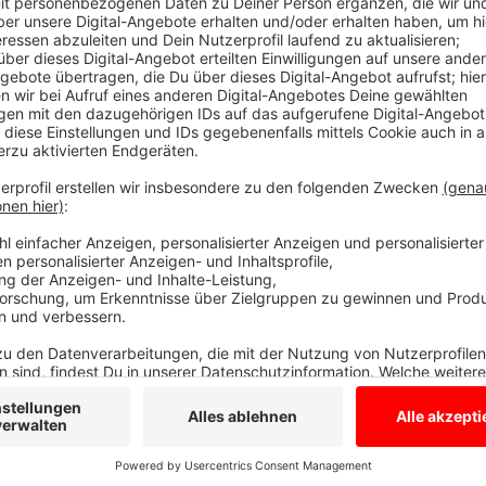
Ehem. Hertiegelände und Kurz-Schuhmache
Anzeige
Es geht um den Bereich ehemaliges Hertiegelände u
gute Stube von Gronau. Die Stadt möchte die Bürger
beteiligen.
Ab dem 11.02.2022 findet ihr die hier d
beginnt am 14.02.2022 um 19 Uhr per Zoom. Die Mee
877178.
Hier gibt es weitere Infos zur Veranstaltung
.
Anzeige