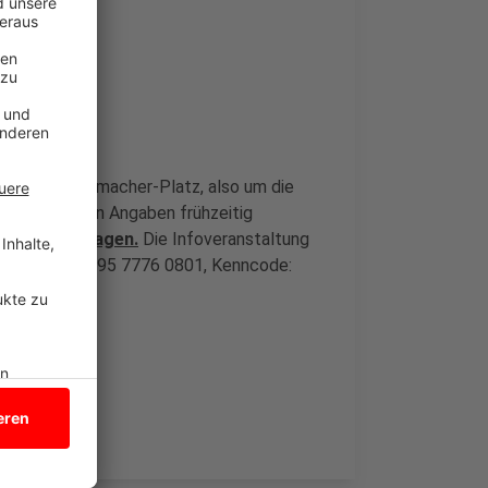
r-Platz
nd Kurt-Schumacher-Platz, also um die
 nach eigenen Angaben frühzeitig
ie Planunterlagen.
Die Infoveranstaltung
ting-ID ist: 695 7776 0801, Kenncode: