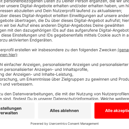
Solidarität zeigen
Anzeige
Sie wollen auf die militärische Brisanz der UAA hinwe
fordern. Außerdem wollen sie die Demonstranten mit
zeigen und für eine umweltfreundliche und unabhäng
Anzeige