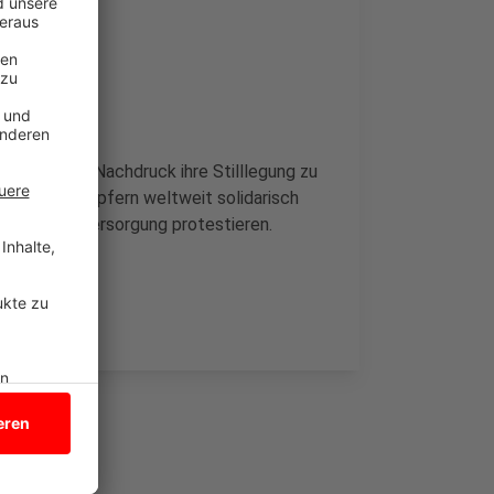
isen und mit Nachdruck ihre Stilllegung zu
 den Kriegsopfern weltweit solidarisch
ige Energieversorgung protestieren.