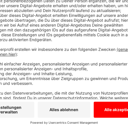
Anzeige
Hoher Gesamtschaden
Anzeige
Die Tatorte lagen an der Marbecker Straße in Borke
Straße sowie am Surker Weg. Die Höhe des Gesamts
Euro.
Anzeige