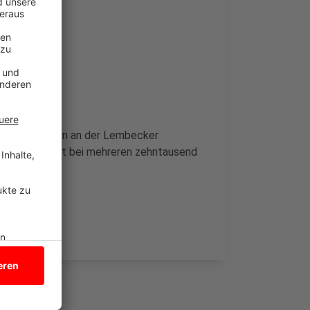
n und in Heiden an der Lembecker
chadens liegt bei mehreren zehntausend