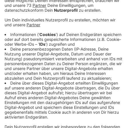
Anzeige
"Traut Euch!"
Anzeige
Im Pfarsaal der St. Jakobuskirche in Oeding können wir
am Sonntag (12.03.) zwischen 14 und 18 Uhr
vorbeischauen für die offene Probe. Nach der Corona-
Pause startet der Gospelchor mit neuer Energie und
mit neuen Liedern und sucht eben auch noch neue
motivierte Mitglieder. Ein Aufruf von Jenny geht vor
allem an die Männer, "Traut Euch und kommt gerne zu
unserem Gospeltag!".
Anzeige