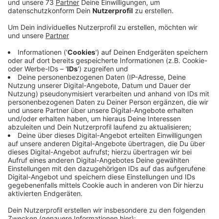
Anzeige
Zeugen sollen sich bei der Polizei melden
Anzeige
In Gronau sind drei Unbekannte in der Nacht von
Dienstag auf Mittwoch (12.01.) in eine Autowerkstatt
an der Düppelstraße eingebrochen und haben aus dem
Lager rund 100 Katalysatoren geklaut. Die Täter
wurden von einer Kamera der Videoüberwachung
gefilmt. Alle drei waren dunkel gekleidet und trugen
einen weißen Mund-Nasen-Schutz sagt die Krpo
Gronau. Zugeschlagen haben die Täter zwischen 0 und
ein Uhr. Mögliche Zeugen sollen sich bitte bei der Kripo
in Gronau melden.