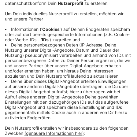
Anzeige
Lehrer Test
Anzeige
Sicherheitshalber haben die Schule und der Kreis
Borken entschieden, dass der komplette Jahrgang 1
der Georgschule in Epe erstmal zu Hause bleibt. Also
Schüler und Lehrer. Die Lehrer wurden getestet. Fallen
ihre Tests negativ aus, soll der Unterricht in der Schule
für die Erstklässler wieder aufgenommen werden.
Anzeige