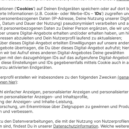
"'Anyone For You' ist ein Patchwork aus Text-Ideen, 
habe, und Zufallsmomenten, die mit anderen Musikern
George, was es mit seiner neuen Single auf sich hat. 
kann nicht anders, als jedes Mal zu lächeln, wenn ich 
überraschen, wenn dieser Song in vielen Ländern die 
Im Interview mit uns hat George Ezra noch einiges me
seine neue Single könnt ihr euch hier anhören.
Anzeige
Nina Tenhaef, Kevin Zimmer
Das Interview mit George Ezra