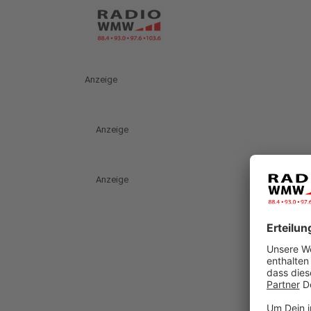
Anzeige
Anzeige
Anzeige