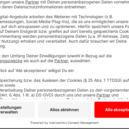
Anzeige
Wir benötigen Ihre Z
den YouTube Video
laden!
Wir verwenden einen S
Drittanbieters, um V
einzubetten. Dieser Servi
Ihren Aktivitäten sammeln.
die Details durch und s
Nutzung des Service zu, 
anzusehen
Mehr Informati
Die neue Single "Anyone For You" von George Ezra
Akzeptieren