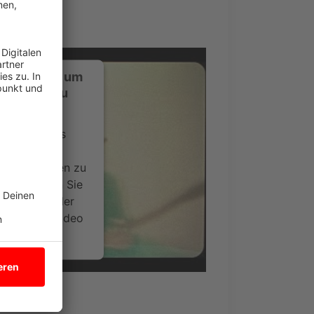
ustimmung, um
-Service zu
ervice eines
ideoinhalte
ce kann Daten zu
 Bitte lesen Sie
timmen Sie der
um dieses Video
.
onen