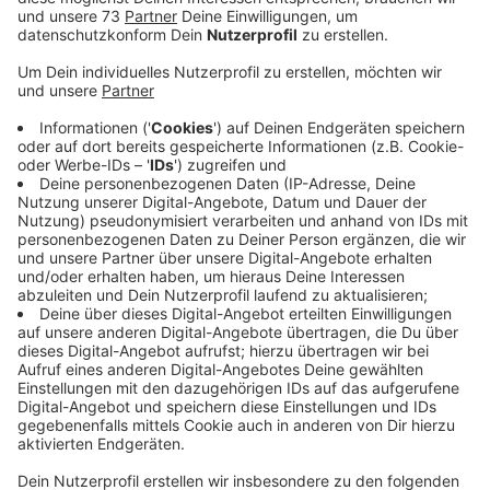
Anzeige
Das größte Salz-Kavernenfeld Europas
Anzeige
Es ist das größte Salz-Kavernenfeld Europas. Bekannt
wurde es deutschlandweit 2014, als wegen eines
Lecks viel Öl austrat. Sorgen bereiten den Anwohnern
auch Bodenabsenkungen. Eine
Forschungsgemeinschaft hat zwei Jahre lang Daten in
dem Gebiet gesammelt über die Bodenbewegungen
gesammelt und Messungen durchgeführt. Heute
(Freitag 20.1.) um 18 Uhr werden die Ergebnisse
öffentlich im Gronauer Wirtschaftszentrum
vorgestellt. Dabei sprechen die Wissenschaftler auch