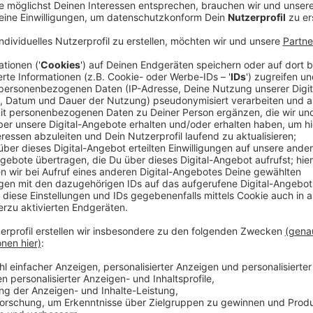
Anzeige
Plus 27 Prozent bei den Tomaten, plus 20 Prozent be
mittlerweile 16 Prozent mehr. Der Anstieg der Leben
auch Discounter die Preise anziehen (müssen). Daher
Zeit ist, über den Selbstanbau von Gemüse oder Obs
Expertin eingeholt.
Anzeige
Das empfiehlt Gärtnerin Anne Niemann
Anzeige
Was selbstverständlich immer geht, ist der Anbau v
Niemann, Gärtnerin aus Leidenschaft und spezialisie
müssen zwar etwas mehr gepflegt werden als der bl