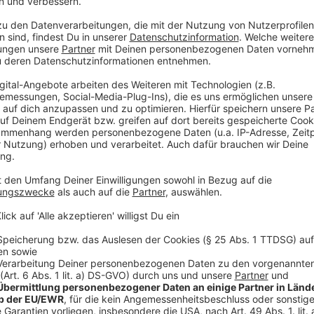
schönen roten Früchten belohnt." Was man benötigt
aber einen Balkonkasten. Neben Tomaten und Salate
kleine Paprika selbst angebaut werden. "Süd-Gemüse
auf der Fensterbank gepflanzt werden. Die nehmen ni
Nasch-Tomaten", ergänzt Niemann. Für das klassisch
Porree, reicht ein Balkonkasten oder die Fensterbank 
Garten erübrigt werden, bei dem man es in Ruhe anpfl
Anzeige
Schritte zum richtigen Anbau
Anzeige
Anzeige
Was für Niemann ganz wichtig ist: zum Anbau braucht