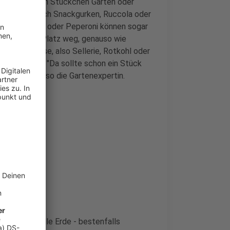
: entweder ein Stückchen Garten oder
n können auch Snackgurken, Ruccola oder
 wie Paprika oder Peperoni können sogar
cht so viel Platz weg, genauso wie
e Grobgemüse, also Sellerie, Rotkohl oder
leider nicht. "Da sollte schon ein Stück
anzen kann", so die Gartenexpertin.
 man spezielle Erde - bestenfalls