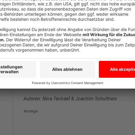
Gemüseerde aus den Gartencentern. "Die Erde ist die W
guten Start ins Leben", so Niemann. Das bedeutet: 
sie nicht empfohlen. Sie rät zum Anbau mit Jungpflan
brauchen. Mit Saatgut muss man viel mehr aufpassen
achten, dass die Temperaturen stimmen oder dass da
Sachen", erläutert sie. Beim Gießen sollte Vorsicht g
natürlich ausreichend wässern, aber nicht zu viel. Wer
die Erde und spürt selbst, ob die Pflanze Wasser ben
Wann mit dem Anbau beginnen? Salat oder Kohlrabi 
werden. Tomaten, Paprika und Gurken sollten dann ge
keinen Frost mehr gibt. Ein guter Zeitpunkt, ab spä
trotzen.
Autoren: Nina Tenhaef & Joachim Schultheis
Anzeige