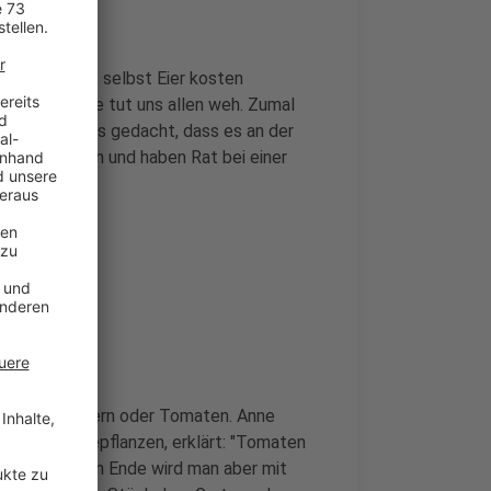
i der Butter, selbst Eier kosten
smittelpreise tut uns allen weh. Zumal
 haben wir uns gedacht, dass es an der
t zu sprechen und haben Rat bei einer
on Salatblättern oder Tomaten. Anne
rt auf Gemüsepflanzen, erklärt: "Tomaten
oße Salat. Am Ende wird man aber mit