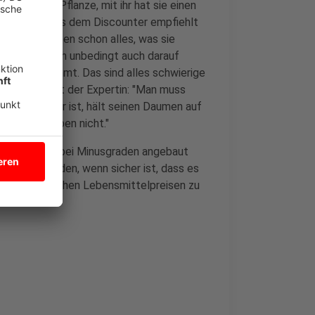
urzel der Pflanze, mit ihr hat sie einen
Gartenerde aus dem Discounter empfiehlt
zen. "Die haben schon alles, was sie
. Da muss ich unbedingt auch darauf
s Licht stimmt. Das sind alles schwierige
elten. Der Rat der Expertin: "Man muss
 sich unsicher ist, hält seinen Daumen auf
ötigt oder eben nicht."
können auch bei Minusgraden angebaut
pflanzt werden, wenn sicher ist, dass es
testens Mai hohen Lebensmittelpreisen zu