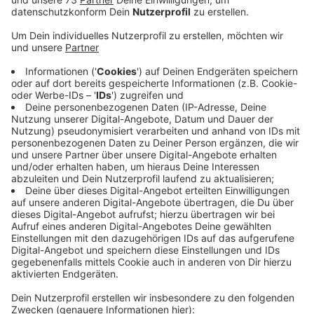
Anzeige
Zweite Sprengung diese Woche
Anzeige
Neben der SB-Filiale der Sparkasse Westmünsterland
ist auch eine Fahrschule und eine Bäckereifiliale in
Mitleidenschaft betroffen. Die Täter sind mit einem
dunklen Auto geflüchtet. Auf der L 608 in Richtung
Gescher verliert sich die Spur, heißt es von er Polizei.
Das ist schon die zweite Geldautomaten-Sprengung in
dieser Woche im Westmünsterland, insgesamt in
diesem Jahr die siebte. Zum Vergleich: Im gesamten
letzten Jahr gab es fünf.