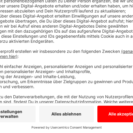
Informationen bitte an die Polizei
Anzeige
In der Stadtlohner Innenstadt wurden in der Nacht e
Denn um 03:10 Uhr haben Unbekannte einen Geldauto
anschließend in unbekannte Richtung geflüchtet. Bis
den Knall gehört haben. Sollte irgendjemand in der S
Uhr etwas verdächtiges gesehen haben - bitte bei de
Anzeige