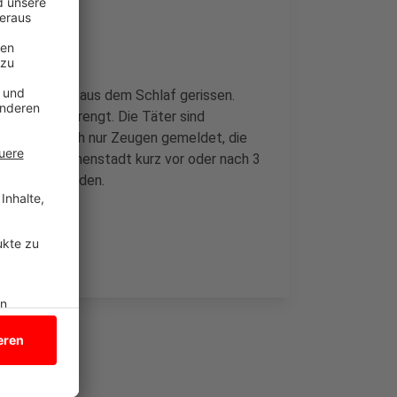
inige unsanft aus dem Schlaf gerissen.
maten gesprengt. Die Täter sind
her haben sich nur Zeugen gemeldet, die
tadtlohner Innenstadt kurz vor oder nach 3
r Polizei melden.