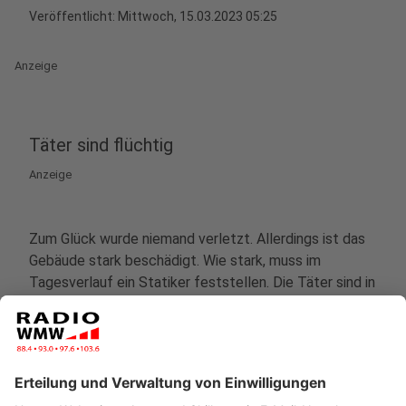
Veröffentlicht:
Mittwoch, 15.03.2023 05:25
Anzeige
Täter sind flüchtig
Anzeige
Zum Glück wurde niemand verletzt. Allerdings ist das
Gebäude stark beschädigt. Wie stark, muss im
Tagesverlauf ein Statiker feststellen. Die Täter sind in
einem dunklen Audi mit Borkener Nummernschild
geflüchtet, sagt die Polizeileitstelle. Das
Nummernschild hatten die Täter zuvor zwischen
Dienstag, 19.30 Uhr, und Mittwoch, 02.49 Uhr am
Finkenkamp entwendet. Ob Beute erlangt wurde, ist