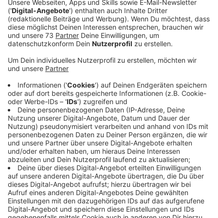
derzeit unklar. Die Fahndung nach den Tätern läuft auf
Hochtouren. Mit der Geldautomaten-Sprengung in
Velen heute Nacht zählen wir mittlerweile 5 in diesem
Jahr im Westmünsterland und damit genauso viele wie
im gesamten letzten Jahr hier bei uns.
Anzeige
©
Vincent Meienreis
Anzeige
Polizei bittet um Zeugenhinweise
Anzeige
Die Polizei bittet um Hinweise unter Tel. (02861) 9000