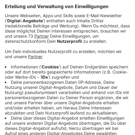
Anzeige
Geburtstagstraditionen auf der Arbeit
Anzeige
Daniel hat heute (5.6) Geburtstag und hat von Silvia
schon eine kleine Überraschung bekommen. Man will
dem Kollegen schließlich trotz Arbeit einen schönen
Geburtstag machen, oder? Was macht Ihr, wenn ein
Arbeitskollege Geburtstag hat? Backt Ihr einen
Kuchen für die Person, oder muss sie selbst was
mitbringen? Wird der Schreibtisch geschmückt oder
gibt es vielleicht sogar ein kleines Geschenk? Wir
sprechen drüber!