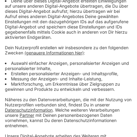
der Geschäftsführerung Ludger Hellmann. Und er kann
jeden verstehen, der das nicht gut findet. Aber es
muss sein, damit auch künftig genug Hebammen und
junge Ärzte geworben werden können, sagt Hellmann
und verspricht, dass niemand wegen der Versorgung
Angst haben muss. Auch nicht, wenn zwischen Borken
und Bocholt bis zu 20 Minuten Fahrtzeit liegen.
"Das ist natürlich subjektiv gefühlt eine längere
Strecke. Aber es ist objektiv betrachtet kein
zusätzliches Sicherheitsrisiko. Die
Landeskrankenhausplanung geht im Moment
davon aus, dass es eine gute flächendeckende
Versorgung gibt, wenn jede Schwangere 40
Minuten Fahrzeit maximal hat."
Anzeige