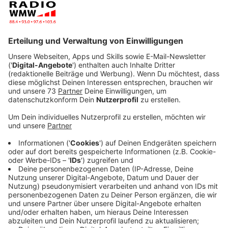
Geburtenstationen immer mehr gebündelt und
verschwinden aus der Fläche.
Veröffentlicht:
Donnerstag, 14.11.2019 13:31
Anzeige
Ludger Hellmann bittet um Vertrauen
Anzeige
Auch hier bei uns wird es in Zukunft eine
Geburtenstation weniger geben. Denn nach Ahaus und
Stadtlohn will das Klinikum Westmünsterland jetzt
auch die Geburtenstationen Borken und Bocholt
zusammenlegen. Mitte 2022 - also in rund 2,5 Jahren
soll es soweit sein. Die Borkener Station wird
aufgelöst und nach Bocholt verlegt, sagt der Sprecher