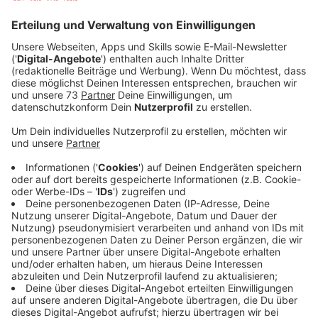
Anzeige
Den Song schrieb er aus Langeweile
Anzeige
Mit seinem Yong "You Are" landete er in den Top 15
der US Dance Charts, weltweit ist der Produzent Phil
Hanro in den Top 100. Der Song kam aus Langeweile
wegen Corona zustande, woraufhin Hanro ihn an einen
Radiosender in den USA schickte. Daraufhin landete er
in den Charts. Bei uns ist der Produzent noch nicht
bekannt.
Anzeige