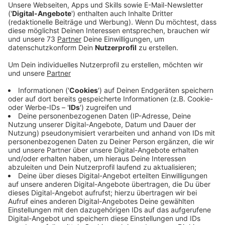
Anzeige
Willkommen im Grusel-Garten
Anzeige
Halloween ist Grusel-Zeit. So ist es auch in diesem
Jahr wieder bei Pascal Hoffmann, wenn sich sein
Garten in den ,,Garden of Horror" verwandelt. In der
selbsterrichteten ,,Lauf-Geisterbahn" kann man nicht
nur gebastelte Spinnenweben, Lichter und gruselige
Fratzen entdecken, sondern sich auch von gut 25 bis
30 verkleideten Erschreckern überraschen lassen.
Pascal hat hier schon die ein oder andere schnelle
Wandlung von ,,vorher große Klappe" zu
,,Knieschlottern" miterlebt.