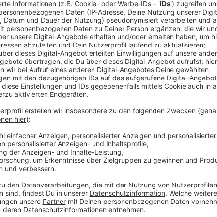
Fall Guys: Official Trailer
Akzeptieren
Anzeige
powered by
Usercentrics Co
Platform
Außerdem sollen Infos zum Story-DLC von
"Doom Et
sind auch einige Games wohl im Fokus, die auf den 
und Xbox Series X laufen werden. Spiele bekannter K
auch thematisiert.
Anzeige
Wir benötigen Ihre Z
den YouTube Video
laden!
Wir verwenden einen S