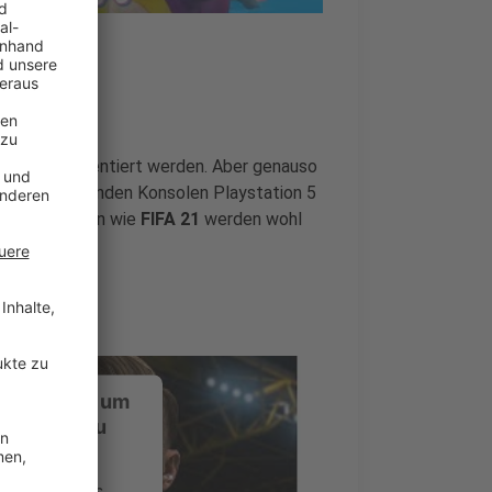
nsent Management
ernal"
präsentiert werden. Aber genauso
beiden kommenden Konsolen Playstation 5
lassikerreihen wie
FIFA 21
werden wohl
ustimmung, um
-Service zu
ervice eines