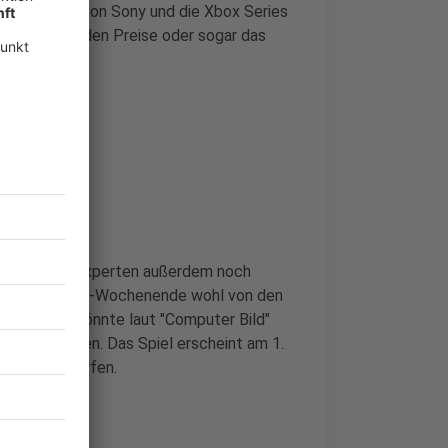
station 5 von Sony und die Xbox Series
herweise werden Preise oder sogar das
aben Gaming-Experten außerdem noch
ls am Gamescom-Wochenende wohl von den
werden. So könnte laut "Computer Bild"
 2020 werden. Das Spiel erscheint am 1.
lle drauf werfen.