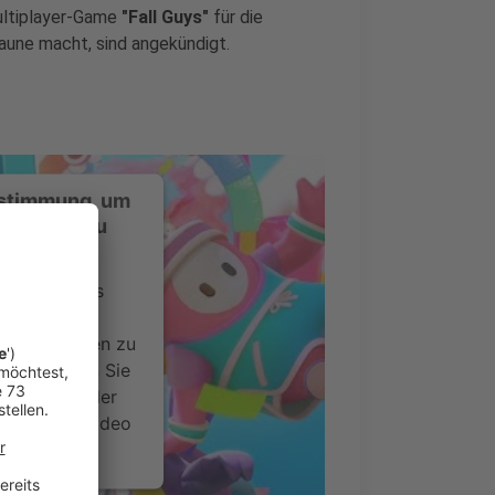
ultiplayer-Game
"Fall Guys"
für die
Laune macht, sind angekündigt.
ustimmung, um
-Service zu
ervice eines
ideoinhalte
ce kann Daten zu
 Bitte lesen Sie
timmen Sie der
um dieses Video
.
onen