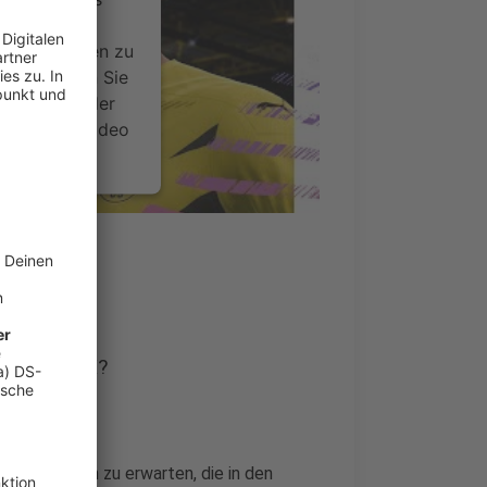
ideoinhalte
ce kann Daten zu
 Bitte lesen Sie
timmen Sie der
um dieses Video
.
onen
ailer)
nsent Management
ox Series X?
uen Konsolen zu erwarten, die in den