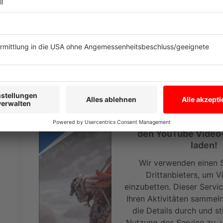
Auch
"Horizon: Forbidden West"
wird schon von vie
Nachfolger von
"Horizon Zero Dawn"
aus dem Hause
nächstes Jahr für die Playstation 5. Der Trailer aber
Gaming-Erlebnis.
Anzeige
Wir benötigen Ihre Z
den YouTube Video
laden!
Wir verwenden einen S
Drittanbieters, um V
einzubetten. Dieser Servi
Ihren Aktivitäten sammeln.
die Details durch und s
Nutzung des Service zu, 