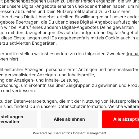
In diesem Jahr sind bei uns schon relativ viele Men
gekommen. Wir haben erst Mitte August und es sind
bei uns im Kreis 18 Verkehrstote. Jüngstes Opfer ist
vor gut drei Wochen über einen Zebrastreifen gehen
jährigen erfasst. Dabei wurde die Fußgängerin so schw
Anzeige