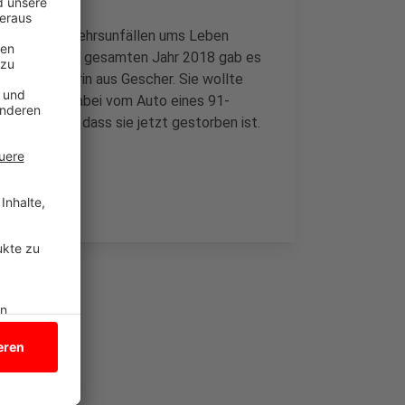
schen bei Verkehrsunfällen ums Leben
 schon 16. Im gesamten Jahr 2018 gab es
 eine Rentnerin aus Gescher. Sie wollte
 und wurde dabei vom Auto eines 91-
er verletzt, dass sie jetzt gestorben ist.