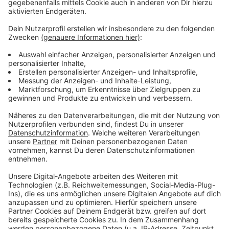
Wir benötigen Ihre
Zustimmung, um den YouTube
Video-Service zu laden!
Wir verwenden einen Service eines
Drittanbieters, um Videoinhalte
einzubetten. Dieser Service kann
Daten zu Ihren Aktivitäten
sammeln. Bitte lesen Sie die
Details durch und stimmen Sie der
Nutzung des Service zu, um dieses
Video anzusehen.
Mehr Informationen
Fünf für Revolverheld
Akzeptieren
Anzeige
powered by
Usercentrics Consent