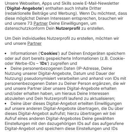
Ein Promi, keine Fragen und fünf
Gegenstände
Anzeige
Wenn ein Popstar, Comedian, Schauspieler oder
Politiker bei uns zu Besuch ist, stellt er sich auch dem
besonderen Video-Interview „Fünf für". Dabei wird
keine einzige Frage gestellt, sondern dem Gast
einfach fünf Dinge in die Hand gedrückt, zu denen er
das erzählt, was ihm als Erstes einfällt. Keine
Standardantworten, keine Promotionaussagen -
sondern ganz persönliche Geschichten - das ist „Fünf
für"!
Anzeige