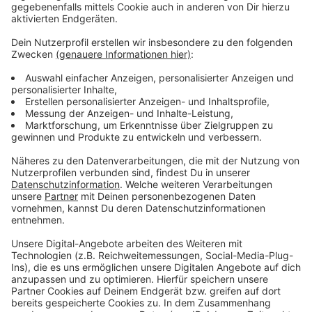
Wir benötigen Ihre
Zustimmung, um den YouTube
Video-Service zu laden!
Wir verwenden einen Service eines
Drittanbieters, um Videoinhalte
einzubetten. Dieser Service kann
Daten zu Ihren Aktivitäten
sammeln. Bitte lesen Sie die
Details durch und stimmen Sie der
Nutzung des Service zu, um dieses
Video anzusehen.
Mehr Informationen
Fünf für Mando Diao
Akzeptieren
Anzeige