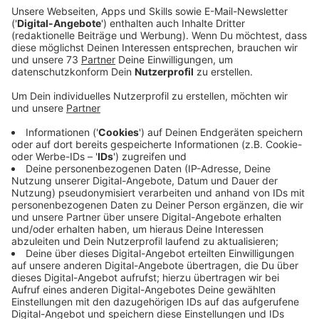
Ein Promi, keine Fragen und fünf
Gegenstände
Anzeige
Wenn ein Popstar, Comedian, Schauspieler oder
Politiker bei uns zu Besuch ist, stellt er sich auch dem
besonderen Video-Interview „Fünf für". Dabei wird
keine einzige Frage gestellt, sondern dem Gast
einfach fünf Dinge in die Hand gedrückt, zu denen er
das erzählt, was ihm als Erstes einfällt. Keine
Standardantworten, keine Promotionaussagen -
sondern ganz persönliche Geschichten - das ist „Fünf
für"!
Anzeige