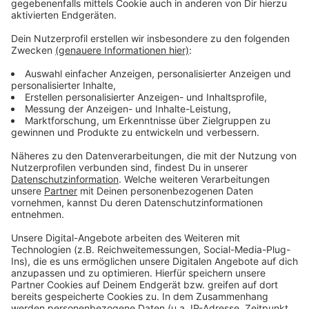
Wir benötigen Ihre
Zustimmung, um den YouTube
Video-Service zu laden!
Wir verwenden einen Service eines
Drittanbieters, um Videoinhalte
einzubetten. Dieser Service kann
Daten zu Ihren Aktivitäten
sammeln. Bitte lesen Sie die
Details durch und stimmen Sie der
Nutzung des Service zu, um dieses
Video anzusehen.
Mehr Informationen
Fünf für Farin Urlaub
Akzeptieren
Anzeige
powered by
Usercentrics Consent