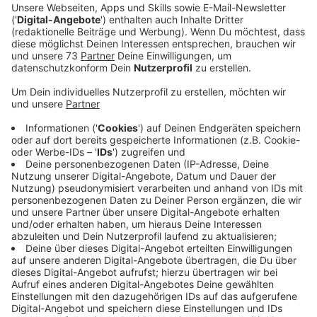
Ein Promi, keine Fragen und fünf
Gegenstände
Anzeige
Wenn ein Popstar, Comedian, Schauspieler oder
Politiker bei uns zu Besuch ist, stellt er sich auch dem
besonderen Video-Interview „Fünf für". Dabei wird
keine einzige Frage gestellt, sondern dem Gast
einfach fünf Dinge in die Hand gedrückt, zu denen er
das erzählt, was ihm als Erstes einfällt. Keine
Standardantworten, keine Promotionaussagen -
sondern ganz persönliche Geschichten - das ist „Fünf
für"!
Anzeige