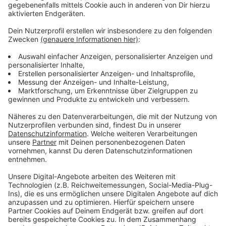
Wir benötigen Ihre
Zustimmung, um den YouTube
Video-Service zu laden!
Wir verwenden einen Service eines
Drittanbieters, um Videoinhalte
einzubetten. Dieser Service kann
Daten zu Ihren Aktivitäten
sammeln. Bitte lesen Sie die
Details durch und stimmen Sie der
Nutzung des Service zu, um dieses
Video anzusehen.
Mehr Informationen
Fünf für Culcha Candela
Akzeptieren
Anzeige