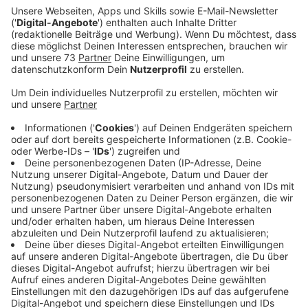
Ein Promi, keine Fragen und fünf
Gegenstände
Anzeige
Wenn ein Popstar, Comedian, Schauspieler oder
Politiker bei uns zu Besuch ist, stellt er sich auch dem
besonderen Video-Interview „Fünf für". Dabei wird
keine einzige Frage gestellt, sondern dem Gast
einfach fünf Dinge in die Hand gedrückt, zu denen er
das erzählt, was ihm als Erstes einfällt. Keine
Standardantworten, keine Promotionaussagen -
sondern ganz persönliche Geschichten - das ist „Fünf
für"!
Anzeige