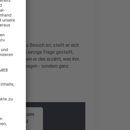
nde
er bei uns zu Besuch ist, stellt er sich
i wird keine einzige Frage gestellt,
rückt, zu denen er das erzählt, was ihm
 Promotionaussagen - sondern ganz
ustimmung, um
-Service zu