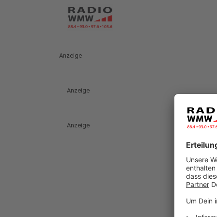
Anzeige
Anzeige
Anzeige