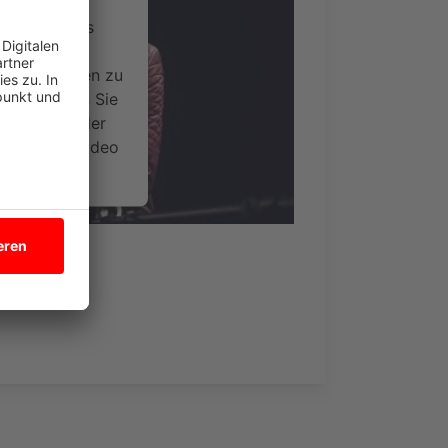
ervice eines
ideoinhalte
ce kann Daten zu
 Bitte lesen Sie
timmen Sie der
um dieses Video
.
onen
nsent Management