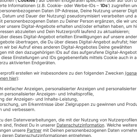
Ein Promi, keine Fragen und fünf Gegenstä
Anzeige
Wenn ein Popstar, Comedian, Schauspieler oder Politik
auch dem besonderen Video-Interview „Fünf für". Dabe
sondern dem Gast einfach fünf Dinge in die Hand ged
als Erstes einfällt. Keine Standardantworten, keine
persönliche Geschichten - das ist „Fünf für"!
Anzeige
Wir benötigen Ihre Z
den YouTube Video
laden!