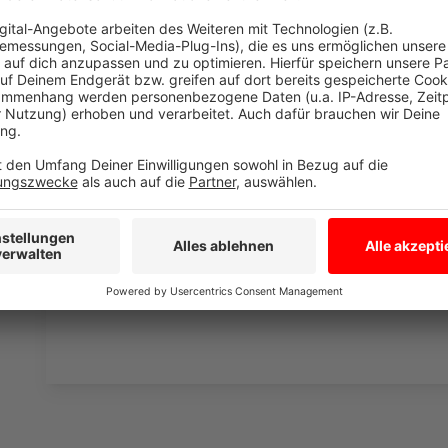
Wir verwenden einen S
Drittanbieters, um V
einzubetten. Dieser Servi
Ihren Aktivitäten sammeln.
die Details durch und s
Nutzung des Service zu, 
anzusehen
Mehr Informati
Fünf für Clueso
Akzeptieren
Anzeige
powered by
Usercentrics Co
Platform