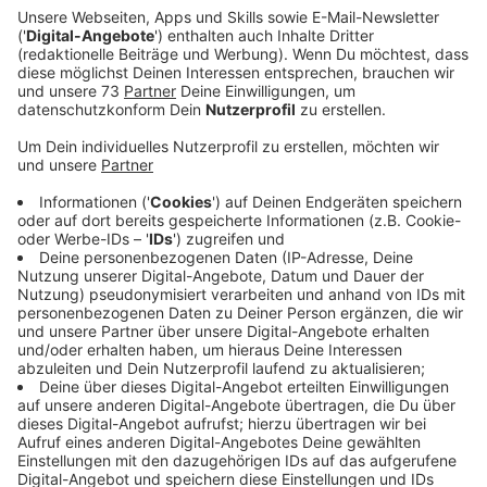
Ein Promi, keine Fragen und fünf
Gegenstände
Anzeige
Wenn ein Popstar, Comedian, Schauspieler oder
Politiker bei uns zu Besuch ist, stellt er sich auch dem
besonderen Video-Interview „Fünf für". Dabei wird
keine einzige Frage gestellt, sondern dem Gast
einfach fünf Dinge in die Hand gedrückt, zu denen er
das erzählt, was ihm als Erstes einfällt. Keine
Standardantworten, keine Promotionaussagen -
sondern ganz persönliche Geschichten - das ist „Fünf
für"!
Anzeige