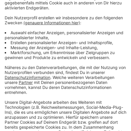
Wir benötigen Ihre
Zustimmung, um den YouTube
Video-Service zu laden!
Wir verwenden einen Service eines
Drittanbieters, um Videoinhalte
einzubetten. Dieser Service kann
Daten zu Ihren Aktivitäten
sammeln. Bitte lesen Sie die
Details durch und stimmen Sie der
Nutzung des Service zu, um dieses
Video anzusehen.
Mehr Informationen
Fünf für Alice Merton
Akzeptieren
Anzeige