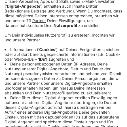
nicht alle.
Veröffentlicht:
Samstag, 27.02.2021 10:54
Anzeige
Borken und Heek sammeln trotz Corona
Müll
Anzeige
Trotz Corona und Lockdown wollen es sich die
Borkener und Heeker nicht nehmen lassen, auch dieses
Jahr mit einer großen Müllsammelaktion Frühjahrsputz
in ihren Nachbarschaften zu betreiben. Mit
entsprechenden Hygienekonzepten rufen sie zum