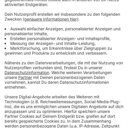
Mitmachen auf. Die Aktion sauberes Borken startet
heute (Samstag, der 26.02.). Immer ein Haushalt darf
zusammen aufräumen, Picker und Müllsäcke werden
gestellt. Für die Entsorgung sind Container in Borken,
Burlo, Gemen, Marbeck und Weseke aufgestellt. Die
Aktion läuft einen ganzen Monat.
Alle Infos dazu
findet Ihr hier.
Nächsten Samstag geht es dann auch
in Heek los. Auch da kann jeweils ein Haushalt
zusammen Müll sammeln. Zangen, Handschuhe und
Müllsäcke gibt es nach vorheriger Anmeldung im
Bürgerbüro. Weil wegen Corona kein gemütlicher
Imbiss im Anschluss stattfinden kann, gibt es in Heek
stattdessen einen kleinen Fotowettbewerb.
Alle
Infos zur Müllsammel-Aktion in Heek findet Ihr
hier.
Anzeige