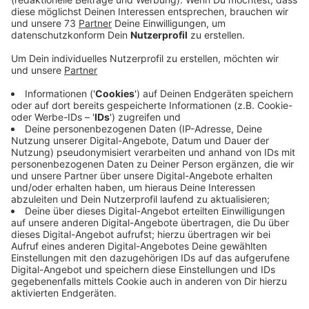
sorgen für Abwechslung.
Veröffentlicht:
Donnerstag, 25.05.2023 14:44
Anzeige
Neu dabei: Riesenrad und Fahrgeschäfte wie
X Factor und Extrem
Anzeige
Vorfreude in Gronau und Epe. Freitag (02.06.23) gehts
wieder rund auf dem Festplatz vor der Bürgerhalle in
Gronau. Die Frühjahrskirmes wird um 15.00 Uhr von der
stellvertretenden Bürgermeisterin Birgit Tegetmeyer
eröffnet. Auf die Besucher warten 15 Fahrgeschäfte,
wie Autoscooter, Kettenkarussell oder Musikexpress.
Neu dabei ist das Riesenrad und Fahrgeschäfte wie X