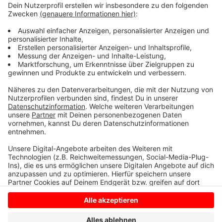
Factor und Extrem. Die Kirmes dauert bis zum 5. Juni.
Am Freitag (02.06.23) ist Familientag mit ermäßigten
Preisen. Am Samstag (03.06.2023) wartet um circa 22
Uhr das große Höhenfeuerwerk auf Euch. Am Montag
(05.06.23) ist von 18 bis 21 Uhr Happy Hour (1 x zahlen,
2 x fahren).
Anzeige
Anzeige
Anzeige