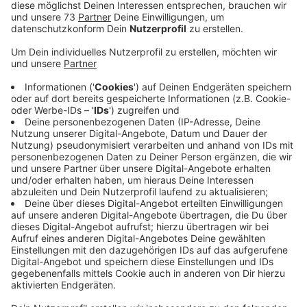
Anzeige
Test-Kits für Grippe, Corona und RSV in
Apotheken
Anzeige
Ob bei der Arbeit, in der Familie oder unter Freunden –
aktuell sind viele im Westmünsterland krank. Das
Gesundheitsamt des Kreises Borken spricht von einer
Grippewelle, die in diesem Jahr rund vier Wochen
früher als üblich ins Westmünsterland gekommen ist.
Die Zahl der Grippe-Erkrankten ist etwa doppelt so
hoch wie vor zwei Jahren und auch höher als im Vorjahr.
Die Coronafälle sind im Vergleich zum Vorjahr leicht
zurückgegangen, während die Zahl der Magen-Darm-