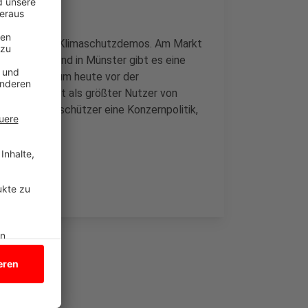
en der Tag der Klimaschutzdemos. Am Markt
uture Demo und in Münster gibt es eine
nach Essen, um heute vor der
m-Riese gilt als größter Nutzer von
 der Umweltschützer eine Konzernpolitik,