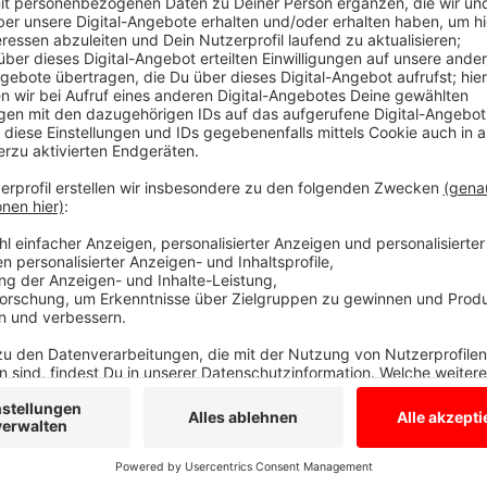
Auch bei uns in der Region ist der Freitag inzwisch
in Ahaus beginnt um 13 Uhr wieder eine Fridays for F
Mahnwache. Viele junge Aktivisten fahren aber auch 
Hauptversammlung von RWE zu protestieren. Der Stro
Braunkohle in Deutschland und verfolgt nach Ansicht
die das Klima gefährdet.
Anzeige