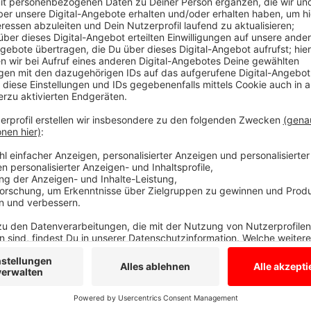
In Aachen findet ein Sternmarsch in vier Richtungen s
Die Abschlusskundgebung findet um 14 Uhr statt. E
15 Ländern erwartet. Mit dabei sind auch die "Paren
Culcha Candela und Klavier-Kabarettist Bodo Wartke 
Anzeige