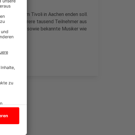
tatt, der beim Tivoli in Aachen enden soll.
s werden mehrere tausend Teilnehmer aus
ts for Future" sowie bekannte Musiker wie
aus Berlin.