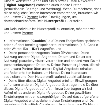
Anzeige
Bisher haben sich 265 Freiwillige gemeldet
Anzeige
Wir alle sind froh, dass es an der Coronafront ruhig
geworden ist. Aktuell sind hier bei uns nur 22
Menschen an dem Virus erkrankt. Trotzdem kann es
sehr schnell wieder zu vielen Ausbrüchen kommen und
dann ist gutes medizinisches Fachpersonal besonders
wichtig. Einige haben sich bereits freiwillig gemeldet.
Sie wollen helfen, wenn sie gebraucht werden. Doch
es könnten noch mehr werden, sagt Volker Heiliger
von der Ärztekammer Westfalen-Lippe.
Bis jetzt haben sich 265 Personen aus