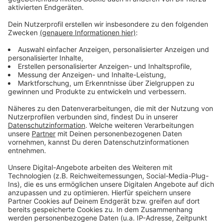
Gesundheitsberufen angemeldet. Dazu gehören
Pflegekräfte, Arzthelferinnen und so weiter. Es
ist sogar ein Pfarrer dabei.
Dazu kommen nrw-weit noch mal 2.000 Ärzte, die sich
bereits gemeldet haben und im Ernstfall helfen wollen.
Wenn es also irgenwo in Nordrhein Westfahlen wieder
einen Corona Hotspot geben sollte, können sich die
dortigen Krisenstäbe an die Ärtztekammer Westfalen-
Lippe wende, die dann regionale Freiwillige vermitteln,
die sich in der Coronabekämpfung engagieren.
Wenn auch Ihr dabei sein wollt:
alle Infos zum
Freiwilligenregister gibt es hier.
Anzeige